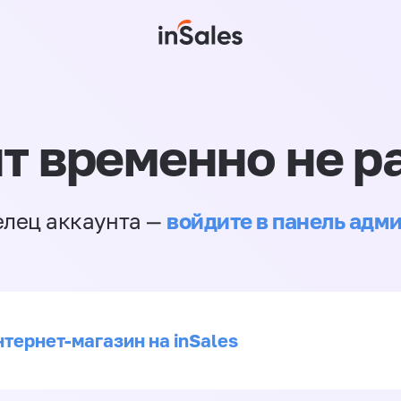
т временно не р
войдите в панель адм
елец аккаунта —
нтернет-магазин на inSales