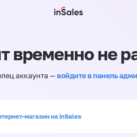
т временно не р
войдите в панель адм
елец аккаунта —
нтернет-магазин на inSales