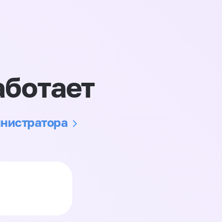
аботает
инистратора