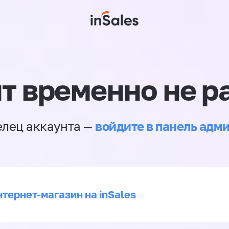
т временно не р
войдите в панель адм
елец аккаунта —
нтернет-магазин на inSales