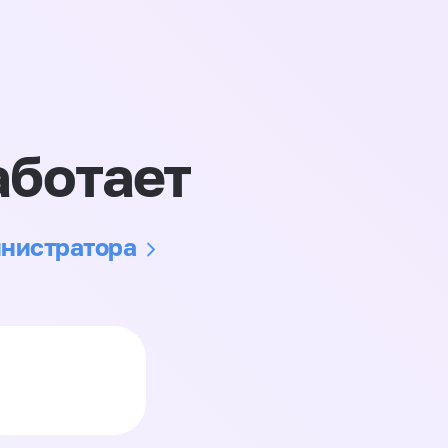
аботает
инистратора