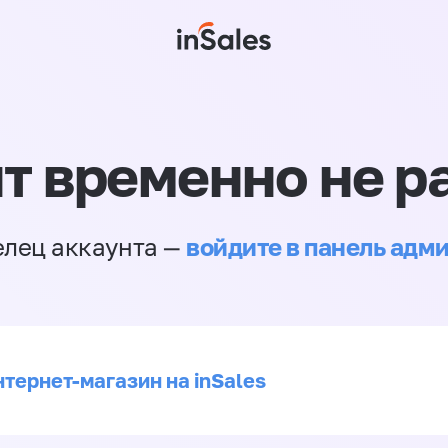
т временно не р
войдите в панель адм
елец аккаунта —
нтернет-магазин на inSales