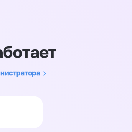
аботает
инистратора